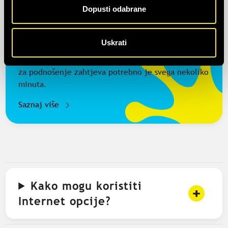
Dopusti odabrane
Uskrati
Prenesi broj u
haloo
Procedura prijenosa broja u
haloo
je jednostavna i
za podnošenje zahtjeva potrebno je svega nekoliko
minuta.
Saznaj više
Kako mogu koristiti
Internet opcije?