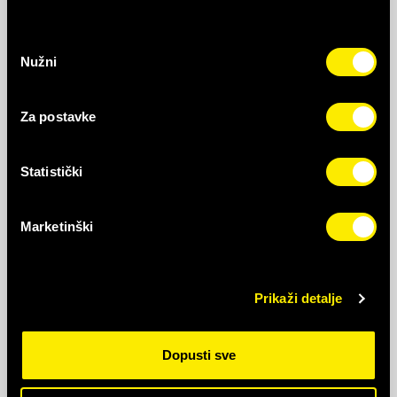
Odabir
Sedmična
Nužni
pristanka
Za postavke
6
KM
/jednokratno
Statistički
Marketinški
Saznaj više
✔
✔
15 GB
7 dana
Prikaži detalje
Interneta
Trajanje
Dopusti sve