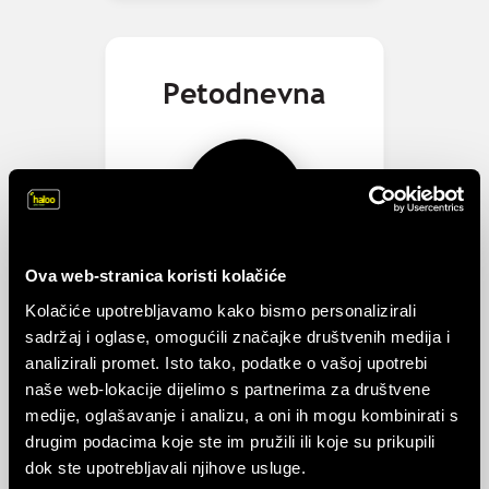
Petodnevna
4
KM
/jednokratno
Ova web-stranica koristi kolačiće
Kolačiće upotrebljavamo kako bismo personalizirali
Saznaj više
sadržaj i oglase, omogućili značajke društvenih medija i
analizirali promet. Isto tako, podatke o vašoj upotrebi
✔
✔
15 GB
5 dana
naše web-lokacije dijelimo s partnerima za društvene
Interneta
Trajanje
medije, oglašavanje i analizu, a oni ih mogu kombinirati s
drugim podacima koje ste im pružili ili koje su prikupili
dok ste upotrebljavali njihove usluge.