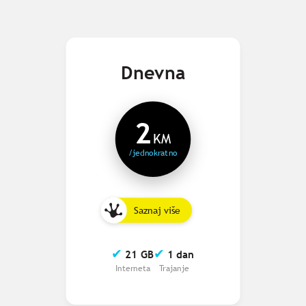
Dnevna
2
KM
/jednokratno
Saznaj više
✔
✔
21 GB
1 dan
Interneta
Trajanje