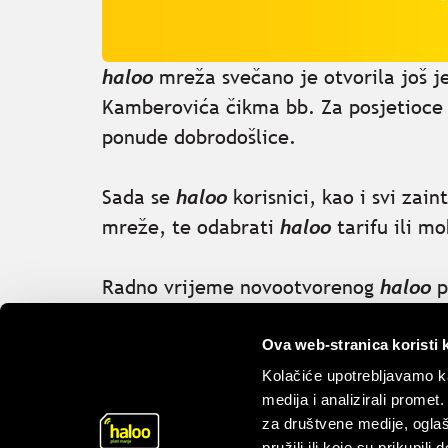
haloo
mreža svečano je otvorila još j
Kamberovića čikma bb. Za posjetioce 
ponude dobrodošlice.
Sada se
haloo
korisnici, kao i svi za
mreže, te odabrati
haloo
tarifu ili m
Radno vrijeme novootvorenog
haloo
p
od 09:00 do 18:00 sati.
Ova web-stranica koristi 
Natrag na obavijesti
Kolačiće upotrebljavamo ka
medija i analizirali promet
za društvene medije, oglaš
pružili ili koje su prikupili