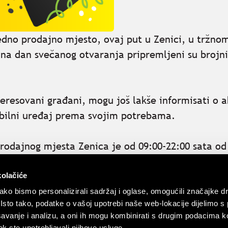
edno prodajno mjesto, ovaj put u Zenici, u tržno
na dan svečanog otvaranja pripremljeni su brojni
interesovani građani, mogu još lakše informisati 
obilni uređaj prema svojim potrebama.
rodajnog mjesta Zenica je od 09:00-22:00 sata od
kolačiće
ko bismo personalizirali sadržaj i oglase, omogućili značajke d
. Isto tako, podatke o vašoj upotrebi naše web-lokacije dijelimo s
avanje i analizu, a oni ih mogu kombinirati s drugim podacima k
 dok ste upotrebljavali njihove usluge.