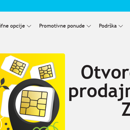
ifne opcije
Promotivne ponude
Podrška
Otvo
prodaj