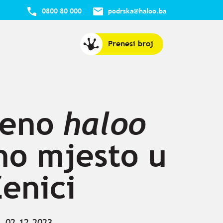
0800 80 000
podrska@haloo.ba
Prenesi broj
reno
haloo
no mjesto u
Zenici
02.12.2023.