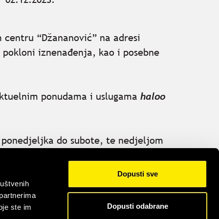
m centru “Džananović” na adresi
 pokloni iznenađenja, kao i posebne
o aktuelnim ponudama i uslugama
haloo
 ponedjeljka do subote, te nedjeljom
Dopusti sve
ruštvenih
 partnerima
Dopusti odabrane
oje ste im