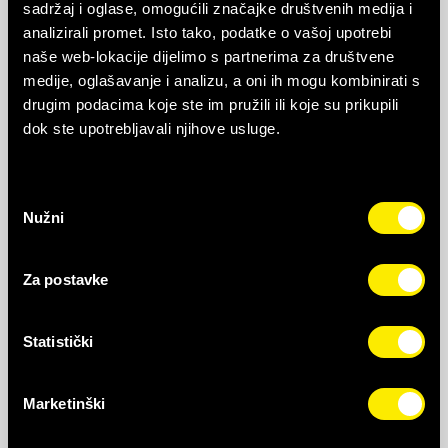
sadržaj i oglase, omogućili značajke društvenih medija i
analizirali promet. Isto tako, podatke o vašoj upotrebi
23.11.2023.
naše web-lokacije dijelimo s partnerima za društvene
medije, oglašavanje i analizu, a oni ih mogu kombinirati s
haloo
mreža svečano je otvorila novo
drugim podacima koje ste im pružili ili koje su prikupili
dok ste upotrebljavali njihove usluge.
prodajno mjestu u Banjaluci, u tržnom centru
“Delta Planet” na adresi Bulevar srpske vojske
8. Za posjetioce na dan svečanog otvaranja
Odabir
Nužni
pripremljeni su brojni pokloni iznenađenja,
pristanka
kao i posebne ponude dobrodošlice.
Za postavke
haloo
korisnici, kao i svi zainteresovani
građani, mogu još lakše da se informišu o
Statistički
ponudama i uslugama
haloo
mreže, te da kupe
neki od super uređaja.
Marketinški