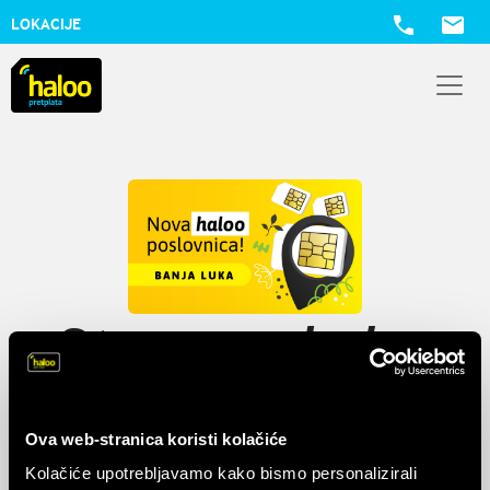
LOKACIJE
Toggl
Otvoreno
haloo
prodajno mjesto u
Ova web-stranica koristi kolačiće
Banjaluci
Kolačiće upotrebljavamo kako bismo personalizirali