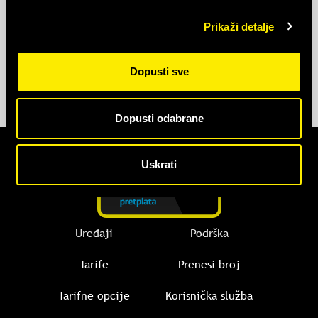
Radno vrijeme novootvorenog
haloo
prodajnog
Prikaži detalje
mjesta Banja Luka je od 09:00-21:00 sat od
ponedjeljka do nedjelje.
Dopusti sve
Natrag na obavijesti
Dopusti odabrane
Uskrati
Uređaji
Podrška
Tarife
Prenesi broj
Tarifne opcije
Korisnička služba